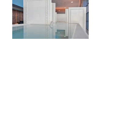
Mexico DF
T:52 55 2623-0302/0464
F:52 55 5282-4299
info@hanhausen.com
© 2020 FRANCISCO HANHAUSEN ® - Todos los